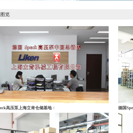
司图览
peck高压泵上海立肯仓储基地 ↑
德国Sp