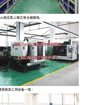
eck高压泵上海立肯仓储基地 ↑
成系统加工用设备一览 ↑