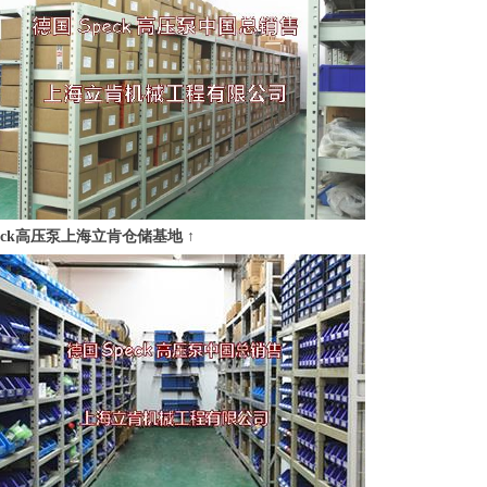
eck高压泵上海立肯仓储基地 ↑