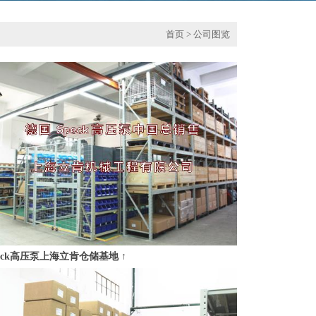
首页
> 公司图览
eck高压泵上海立肯仓储基地 ↑