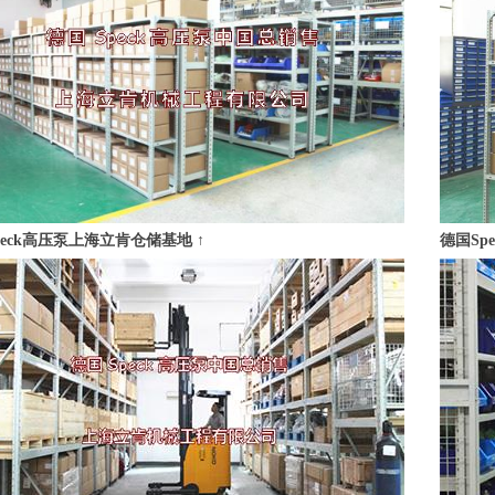
peck高压泵上海立肯
仓储基地 ↑
德国Sp