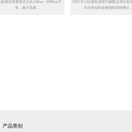
ck的高压泵最高压力从100bar～2000bar不
SPECK三柱塞泵适用于抽吸洁净水及
等，最大流量...
与水类似的非侵蚀性或研磨介..
产品类别