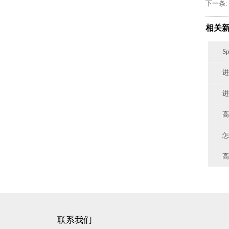
下一条:
相关
S
进
进
高
怎
高
联系我们