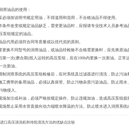
润滑油品的使用：
压泵必须按说明书规定用油，不得滥用和混用，不合格油品不得使用。
操作条件改变或规定油品缺乏，需变更油品时，应报请专业技术人员参考
压泵组规定的油品。
滑油品代用必须符合同等质量或以优代劣的原则。
需要更换不同型号的润滑油品，或油品经检验不合格需更换时，应先将原油
修后第一次(磨合期)投入运转的高压泵组，应在100h内更换一次新油。正常
一次新油。
有强制润滑系统的高压泵组检修后，应对系统及过滤器进行清洗，防止污油
出施工携带的备用油品，必须认真保管。防止污物杂质污染油品。防止雨
污物侵入。
工现场加注或补油，必须严格按规定操作。防止违规加油，造成高压泵组损
工现场禁止采用水管直接向动力端喷水降温的方法。防止喷水进入润滑系统
进口高压清洗机和传统清洗方法的优缺点比较