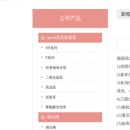
新
公司产品
speck高压柱塞泵
NP系列
P系列
德国高
1)润
铝青铜海水型
2)基
二氧化碳泵
3)各
高温泵
清洗。
泥浆泵
4)三
聚氨酯发泡泵
(1)
(2)
调压阀
(3)
调压阀