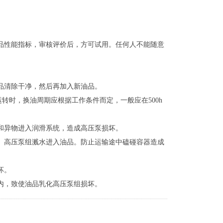
油品性能指标，审核评价后，方可试用。任何人不能随意
品清除干净，然后再加入新油品。
运转时，换油周期应根据工作条件而定，一般应在500h
和异物进入润滑系统，造成高压泵损坏。
水、高压泵组溅水进入油品。防止运输途中磕碰容器造成
坏。
内，致使油品乳化高压泵组损坏。