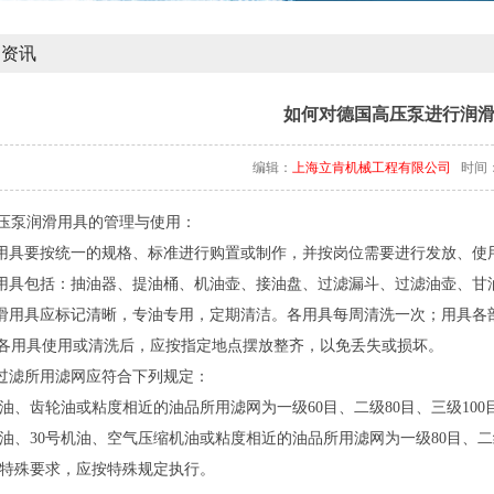
闻资讯
如何对德国高压泵进行润
编辑：
上海立肯机械工程有限公司
时间：20
压泵润滑用具的管理与使用：
滑用具要按统一的规格、标准进行购置或制作，并按岗位需要进行发放、使
本用具包括：抽油器、提油桶、机油壶、接油盘、过滤漏斗、过滤油壶、甘
润滑用具应标记清晰，专油专用，定期清洁。各用具每周清洗一次；用具
各用具使用或清洗后，应按指定地点摆放整齐，以免丢失或损坏。
级过滤所用滤网应符合下列规定：
柴机油、齿轮油或粘度相近的油品所用滤网为一级60目、二级80目、三级100
液压油、30号机油、空气压缩机油或粘度相近的油品所用滤网为一级80目、二级
如有特殊要求，应按特殊规定执行。