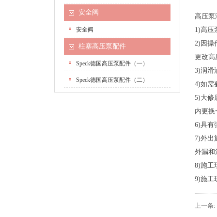
安全阀
高压泵
安全阀
1)高
2)因
柱塞高压泵配件
更改高
Speck德国高压泵配件（一）
3)润
Speck德国高压泵配件（二）
4)如
5)大
内更换
6)具
7)外
外漏和
8)施
9)施
上一条: