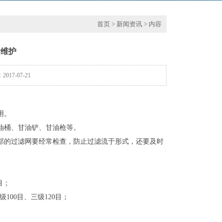
首页
>
新闻资讯
> 内容
滑维护
17-07-21
用。
油桶、甘油铲、甘油枪等。
各部的过滤网要经常检查，防止过滤流于形式，还要及时
目；
100目、三级120目；