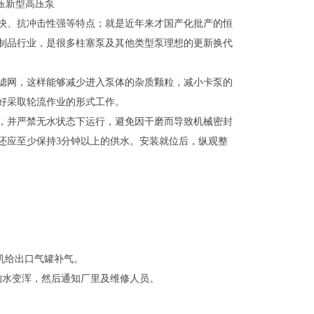
气压新型高压泵
快、抗冲击性强等特点；就是近年来才国产化批产的恒
制品行业，是很多柱塞泵及其他类型泵理想的更新换代
滤网，这样能够减少进入泵体的杂质颗粒，减小卡泵的
好采取轮流作业的形式工作。
，并严禁无水状态下运行，避免因干磨而导致机械密封
还应至少保持3分钟以上的供水。安装就位后，纵观整
机给出口气罐补气。
的水变浑，然后通知厂里及维修人员。