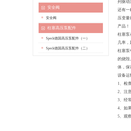
列驱动
安全阀
还有一
安全阀
压变量
产品！
柱塞高压泵配件
柱塞泵
Speck德国高压泵配件（一）
几率，
Speck德国高压泵配件（二）
柱塞泵
的烧毁
体，保
设备运
1、检
2、注
3、经
4、如
5、观