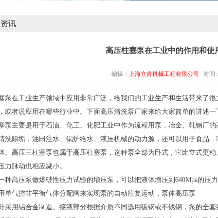
闻资讯
高压柱塞泵在工业中的作用和使
编辑：
上海立肯机械工程有限公司
时间：20
塞泵在工业生产领域中应用非常广泛，给我们的工业生产和生活带来了很
，或者说应用在哪些行业中。下面高压清洗泵厂家来给大家简单的讲述一
塞泵主要是用于石油、化工、化肥工业中作为流程用泵，冶金、轧钢厂的
清洗除垢，油田注水、锅炉给水、液压机械的动力源，还可以用于食品、
体。高压三柱塞泵也属于高压柱塞泵，这种泵全部为卧式，它比立式更稳
压力脉动也相应减小。
一种高压泵做爆破性压力试验的增压泵，可以把液体增压到640Mpa的压
用单气控非平衡气体分配阀来实现泵的自动往复运动，泵体高压泵
分采用铝合金制造。接液部分根据介质不同选用碳钢或不锈钢，泵的全套