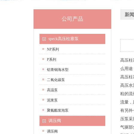
新
公司产品
speck高压柱塞泵
NP系列
P系列
高压柱
么用途
铝青铜海水型
高压柱
二氧化碳泵
高压水
高温泵
粒的流
泥浆泵
流量，
聚氨酯发泡泵
有另外
压泵采
调压阀
气驱部
调压阀