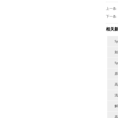
上一条:
下一条:
相关
S
如
S
原
高
浅
解
高