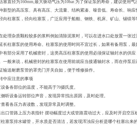
活塞直径为160mm,最大驱动气压为10bar.为了保证泵的寿命，建议使用
种新型的高压泵、具有高压、大流量、结构紧凑、噪音低、寿命长、响应
径向柱塞泵，径向柱塞泵，广泛应用于船舶、钢铁、机床、矿山、锡镁等
在处理杂质颗粒较多的浆料例如清除泥浆时，可以在进水口处放置一张过
延长柱塞泵的使用寿命。柱塞泵的使用时间不宜过长，如果有备用泵，最
中有部分采用了机械密封，这类高压柱塞泵的使用必须保证轴封水的供应
。一般来说，机械密封的柱塞泵在使用前就应当接通轴封水，而在停泵后
证输送耐磨泵管的罩壳门开关自如，便于维修操作。
转中应注意的事项
查设备各部位的温度，不能高于70摄氏度。
意侧听设备运转部位声音，发现异常找出原因，及时处理。
常查看各压力表读数，发现异常及时调整。
果出口管路上压力表指针 摆动幅度过大或管路震动过大，应及时开启空压
察柱塞泵排水罐管，开水质是否清洁，若发现浑浊应分析是哪个柱塞出来