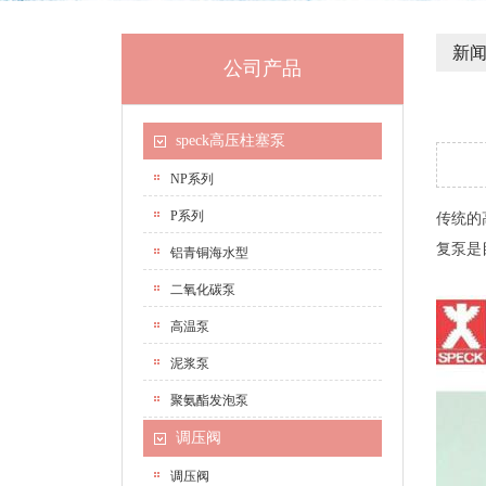
新
公司产品
speck高压柱塞泵
NP系列
P系列
传统的
复泵是
铝青铜海水型
二氧化碳泵
高温泵
泥浆泵
聚氨酯发泡泵
调压阀
调压阀