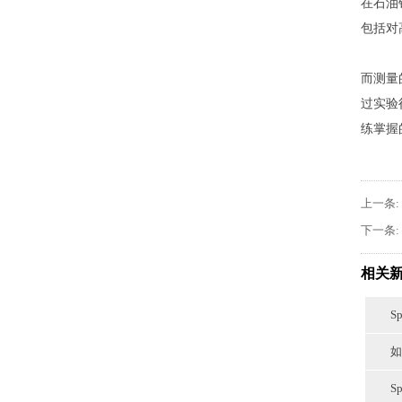
在石油
包括对
而测量
过实验
练掌握
上一条:
下一条:
相关
S
如
S