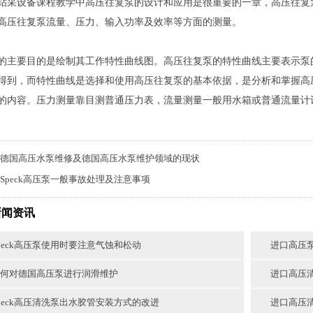
钻采设备课程教学中高压往复泵的设计和应用是很重要的一章，高压往复
高压往复泵流量、压力、输入功率及效率等方面的测量。
的主要目的是绘制其工作特性曲线图。高压往复泵的特性曲线主要表示泵
得到，而特性曲线是选择和使用高压往复泵的基本依据，是分析和掌握高
的内容。压力测量靠目测普通压力表，流量测量一般用水箱或普通流量计
德国高压水泵维修及德国高压水泵维护领域的现状
Speck高压泵一般事故处理及注意事项
新闻资讯
peck高压泵使用时要注意气蚀和松动
进口高压
何对德国高压泵进行润滑维护
进口高压
peck高压清洗泵出水胶管安装方式的改进
进口高压